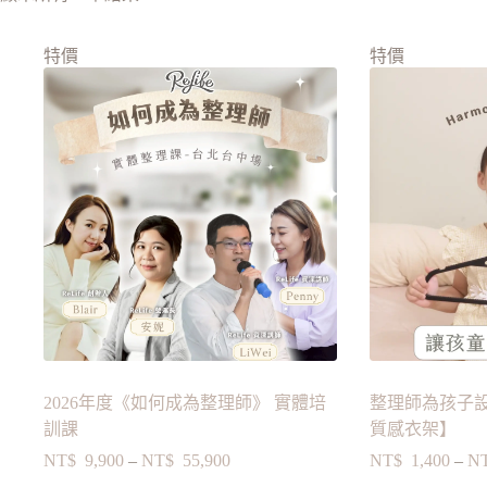
特價
特價
2026年度《如何成為整理師》 實體培
整理師為孩子設計
訓課
質感衣架】
NT$
9,900
–
NT$
55,900
NT$
1,400
–
N