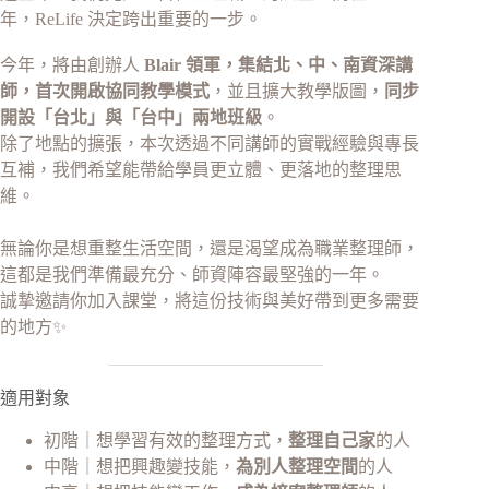
年，ReLife 決定跨出重要的一步。
今年，將由創辦人
Blair 領軍，集結北、中、南資深講
師，首次開啟協同教學模式
，並且擴大教學版圖，
同步
開設「台北」與「台中」兩地班級
。
除了地點的擴張，本次透過不同講師的實戰經驗與專長
互補，我們希望能帶給學員更立體、更落地的整理思
維。
無論你是想重整生活空間，還是渴望成為職業整理師，
這都是我們準備最充分、師資陣容最堅強的一年。
誠摯邀請你加入課堂，將這份技術與美好帶到更多需要
的地方✨
適用對象
初階｜想學習有效的整理方式，
整理自己家
的人
中階｜想把興趣變技能，
為別人整理空間
的人