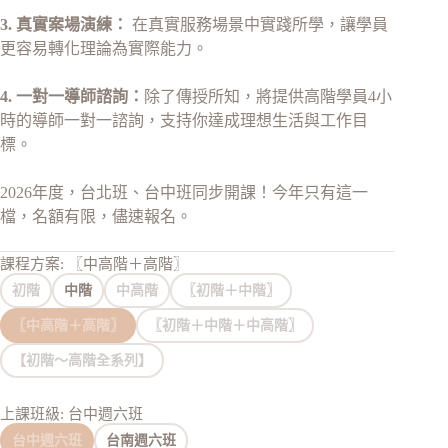
3. 真實案場演練：
在真實服務場景中實踐所學，讓學員
更容易轉化理論為實際能力。
4. 一對一導師諮詢
：
除了傳授所知，將提供高階學員4小
時的導師一對一諮詢，支持你達成理想生活與工作目
標。
2026年度，台北班、台中班同步開課！今年只有這一
檔，名額有限，儘速報名。
課程方案
: 〖中高階＋高階〗
初階
中階
中高階
〖初階＋中階〗
〖中高階＋高階〗
〖初階＋中階＋中高階〗
【初階～高階全系列】
上課班級
: 台中週六班
台中週六班
台南週六班