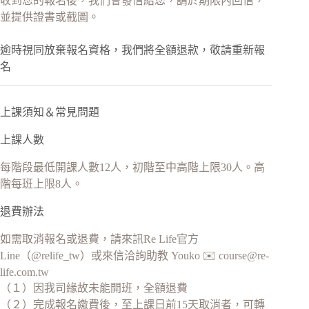
收到您的報名後，我們會發信給您，請於期限內回信，
並提供證書或截圖。
逾時視同放棄報名資格，我們將全額退款，敬請重新報
名
上課須知＆常見問題
上課人數
每階段最低開課人數12人，初階至中高階上限30人。高
階每班上限8人。
退費辦法
如需取消報名或退費，請來訊Re Life官方
Line（@relife_tw）或來信洽詢助教 Youko ✉️
course@re-
life.com.tw
（１）因我司緣故未能開班，全額退費
（２）完成報名繳費後，至上課日前15天取消者，可轉