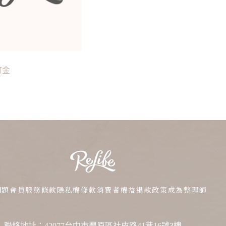
訂金
問題
會員服務條款
隱私權條款
消費者權益
退款政策
成為整理師
聯絡地址：42077台中市豐原區社皮路41巷16號3樓