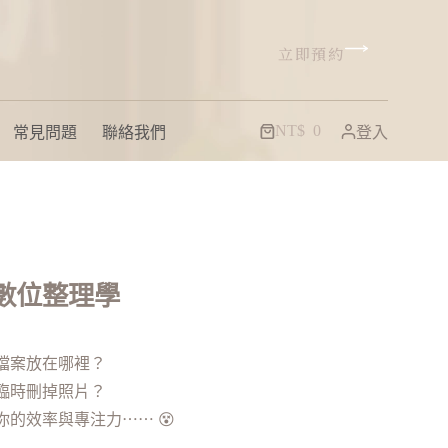
立即預約
NT$
0
常見問題
聯絡我們
登入
數位整理學
檔案放在哪裡？
臨時刪掉照片？
的效率與專注力⋯⋯ 😵