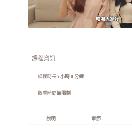
課程資訊
課程時長
5 小時 0 分鐘
觀看時間
無限制
說明
章節