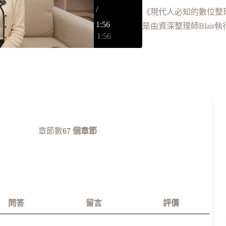
/
《現代人必知的數位整
1:56
是由資深整理師Blai
1:56
彙整出的觀念與方法，
0%
從虛擬的電腦、手機、
到實體的相片、書籍、
只要釐清凌亂主因，就
這一次，也是最後一次
章節數
67 個章節
🌟獨家內容｜一次釐
🧠觀念釐清｜搞清楚
🥊一勞永逸｜建立統
🗃️效率倍增｜搭建完
問答
留言
評價
🗣️避免干擾｜讓視覺
💡簡單撇步｜小工具