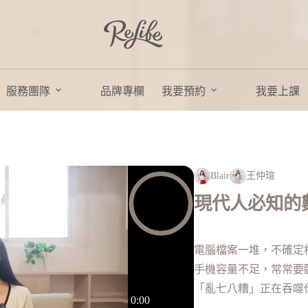
服務團隊
品牌專欄
我要預約
我要上課
Blair
王仲瑄
現代人必知的
電腦檔案一堆，不確定
手機容量不足，常常要
「亂七八糟」正在吞噬你
0:00