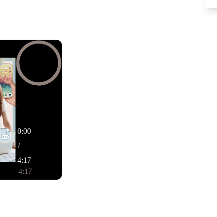
現代人每日平均花6.5
你在數位世界活動的時
邀請你來體驗這些方法
0:00
/
4:17
4:17
0%