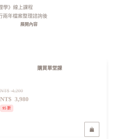
理學》線上課程
r執行兩年檔案整理諮詢後
適用各行各業
展開內容
電子信箱
紙本文件
能順暢斷捨離、戰勝舊習💪
購買單堂課
，來幫電腦大掃除吧！
清數位空間與辦公場域的整理術
NT$
4,200
NT$
3,980
凌亂的原因，對症下藥戰勝舊習
一的命名原則，持續沿用好維持
95 折
的資料系統，就能迅速找到檔案
清晰有條理，不因凌亂心煩意亂
立即報名
、大改變，彙整實測有效的方法